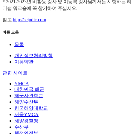
* 2021-2023
년 비활동 강사 및 미등록 강사님께서는 시행하는 리
더쉽 워크숍에 꼭 참가하여 주십시오
.
참고
http://seipdic.com
버튼 모음
목록
개인정보처리방침
이용약관
관련 사이트
YMCA
대한민국 해군
해군사관학교
해양수산부
한국해양대학교
서울YMCA
해양경찰청
수산부
행정안전부