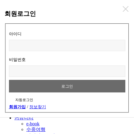
회원로그인
아이디
소개
소개/역사
교육이념
공지/행사소식
비밀번호
갤러리
찾아오시는길
교육프로그램
다이버되기
다이버코스
리더쉽코스
자동로그인
스페셜티코스
PDIC TEK
회원가입
/
정보찾기
YMCA SCUBA
커뮤니티
e-book
수중여행